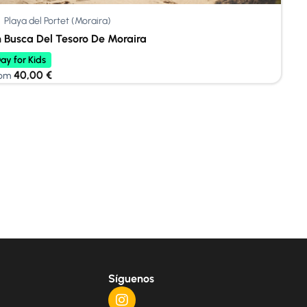
Playa del Portet (Moraira)
 Busca Del Tesoro De Moraira
ay for Kids
40,00
€
om
Síguenos