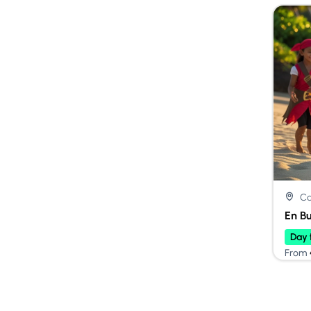
Ca
En Bu
Day 
From