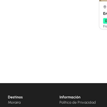
En
D
Fr
Destinos
Información
Moraira
Política de Privacidad