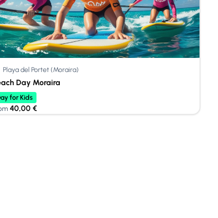
Playa del Portet (Moraira)
each Day Moraira
ay for Kids
40,00
€
om