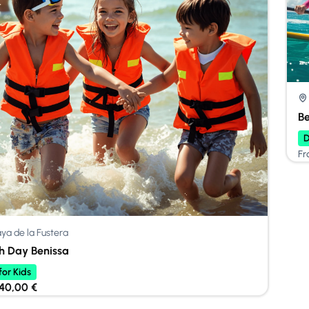
B
D
Fr
aya de la Fustera
h Day Benissa
for Kids
40,00
€