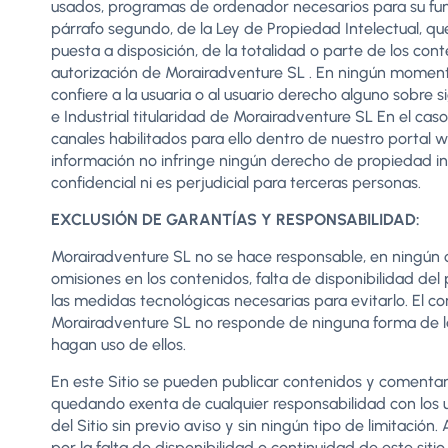
usados, programas de ordenador necesarios para su funcio
párrafo segundo, de la Ley de Propiedad Intelectual, qu
puesta a disposición, de la totalidad o parte de los con
autorización de Morairadventure SL . En ningún momento,
confiere a la usuaria o al usuario derecho alguno sobre s
e Industrial titularidad de Morairadventure SL En el cas
canales habilitados para ello dentro de nuestro portal w
información no infringe ningún derecho de propiedad int
confidencial ni es perjudicial para terceras personas.
EXCLUSIÓN DE GARANTÍAS Y RESPONSABILIDAD:
Morairadventure SL no se hace responsable, en ningún cas
omisiones en los contenidos, falta de disponibilidad del
las medidas tecnológicas necesarias para evitarlo. El
Morairadventure SL no responde de ninguna forma de la 
hagan uso de ellos.
En este Sitio se pueden publicar contenidos y comentar
quedando exenta de cualquier responsabilidad con los us
del Sitio sin previo aviso y sin ningún tipo de limitaci
por la falta de disponibilidad o continuidad de este sit