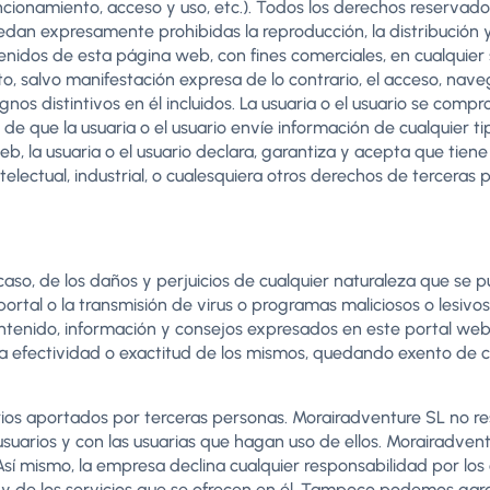
namiento, acceso y uso, etc.). Todos los derechos reservados. E
edan expresamente prohibidas la reproducción, la distribución y
tenidos de esta página web, con fines comerciales, en cualquier 
 salvo manifestación expresa de lo contrario, el acceso, navega
ignos distintivos en él incluidos. La usuaria o el usuario se co
o de que la usuaria o el usuario envíe información de cualquier t
eb, la usuaria o el usuario declara, garantiza y acepta que tiene
electual, industrial, o cualesquiera otros derechos de terceras 
o, de los daños y perjuicios de cualquier naturaleza que se pud
 portal o la transmisión de virus o programas maliciosos o lesi
 contenido, información y consejos expresados en este portal 
efectividad o exactitud de los mismos, quedando exento de cua
ios aportados por terceras personas. Morairadventure SL no re
uarios y con las usuarias que hagan uso de ellos. Morairadvent
ón. Así mismo, la empresa declina cualquier responsabilidad por 
io y de los servicios que se ofrecen en él. Tampoco podemos gara