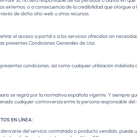
enture SL no será responsable de las pérdidas o daños en que l
os externos, o a consecuencia de la credibilidad que otorgue a l
través de dicho sitio web u otros recursos.
irar el acceso a portal o a los servicios ofrecidos sin necesida
 las presentes Condiciones Generales de Uso.
resentes condiciones, así como cualquier utilización indebida de
suario se regirá por la normativa española vigente. Y siempre q
minado cualquier controversia entre la persona responsable del si
TOS EN LÍNEA:
rivarse del servicio contratado o producto vendido, puede uti