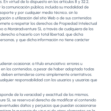
n virtud de lo dispuesto en los artículos 8 y 32.2,
 la comunicación pública, incluida su modalidad de
soporte y por cualquier medio técnico, sin la
ción o utilización del sitio Web o de sus contenidos
mpromete a respetar los derechos de Propiedad Intelectual
ipo a Morairadventure SL a través de cualquiera de los
 derecho a hacerlo con total libertad, que dicha
personas, y que dicha información no tiene carácter
ieran ocasionar, a título enunciativo: errores u
vos en los contenidos, a pesar de haber adoptado todas
web deben entenderse como simplemente orientativos.
lquier responsabilidad con los usuarios y usuarias que
sponde de la veracidad y exactitud de los mismos,
ure SL se reserva el derecho de modificar el contenido
los eventuales daños y perjuicios que puedan ocasionarse
ntizar la ausencia de virus ni de otros elementos en la