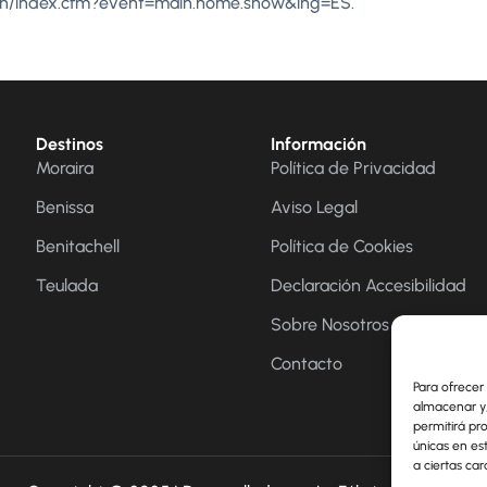
main/index.cfm?event=main.home.show&lng=ES.
Destinos
Información
Moraira
Política de Privacidad
Benissa
Aviso Legal
Benitachell
Política de Cookies
Teulada
Declaración Accesibilidad
Sobre Nosotros
Contacto
Para ofrecer
almacenar y/
permitirá pr
únicas en es
a ciertas car