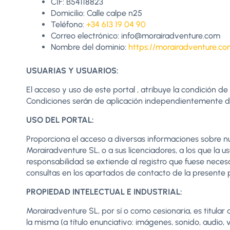
CIF: B54118823
Domicilio: Calle calpe n25
Teléfono:
+34 613 19 04 90
Correo electrónico: info@morairadventure.com
Nombre del dominio:
https://morairadventure.co
USUARIAS Y USUARIOS:
El acceso y uso de este portal , atribuye la condición 
Condiciones serán de aplicación independientemente de
USO DEL PORTAL:
Proporciona el acceso a diversas informaciones sobre n
Morairadventure SL, o a sus licenciadores, a los que la u
responsabilidad se extiende al registro que fuese necesa
consultas en los apartados de contacto de la presente pá
P
ROPIEDAD INTELECTUAL E INDUSTRIAL:
Morairadventure SL, por sí o como cesionaria, es titula
la misma (a título enunciativo: imágenes, sonido, audio,