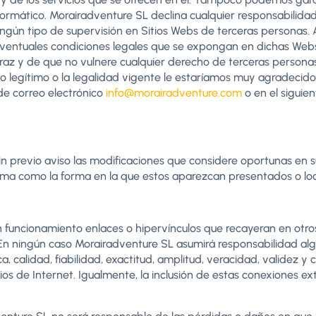
rmático. Morairadventure SL declina cualquier responsabilidad 
ningún tipo de supervisión en Sitios Webs de terceras personas. 
entuales condiciones legales que se expongan en dichas Webs. 
z y de que no vulnere cualquier derecho de terceras personas n
ho legítimo o la legalidad vigente le estaríamos muy agradecid
de correo electrónico
info@morairadventure.com
o en el siguie
n previo aviso las modificaciones que considere oportunas en su
isma como la forma en la que estos aparezcan presentados o loc
 funcionamiento enlaces o hipervínculos que recayeran en otros
s. En ningún caso Morairadventure SL asumirá responsabilidad al
ca, calidad, fiabilidad, exactitud, amplitud, veracidad, validez 
ios de Internet. Igualmente, la inclusión de estas conexiones ex